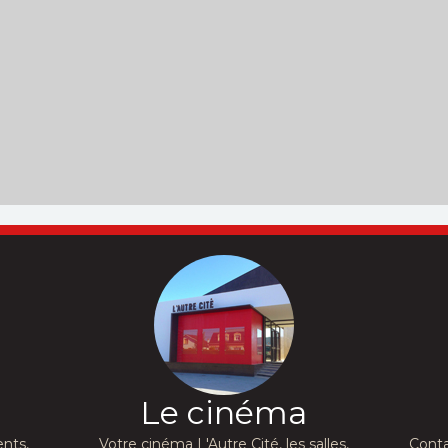
Le cinéma
nts,
Votre cinéma L'Autre Cité, les salles,
Conta