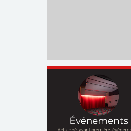
Événements
Actu ciné, avant première, évèneme