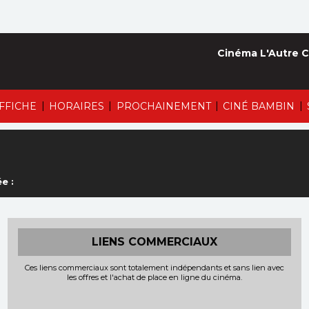
Cinéma L'Autre C
|
|
|
|
AFFICHE
HORAIRES
PROCHAINEMENT
CINÉ BAMBIN
e :
LIENS COMMERCIAUX
Ces liens commerciaux sont totalement indépendants et sans lien avec
les offres et l'achat de place en ligne du cinéma.