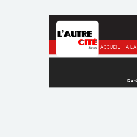
|
ACCUEIL
A L'
Duré