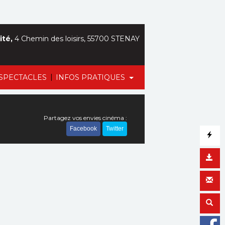
ité,
4 Chemin des loisirs, 55700 STENAY
|
SPECTACLES
INFOS PRATIQUES
Partagez vos envies cinéma :
Facebook
Twitter