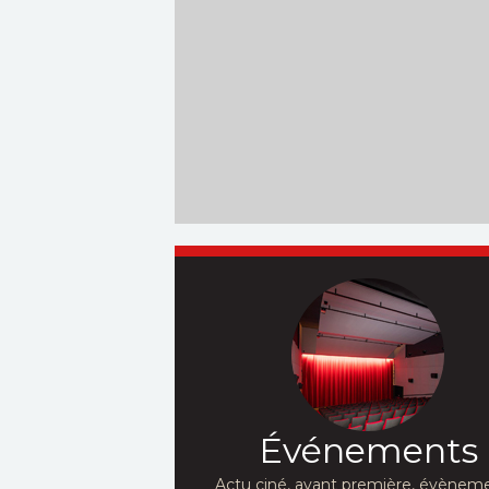
Événements
Actu ciné, avant première, évèneme