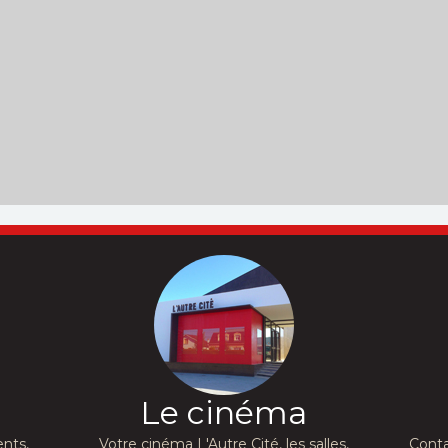
Le cinéma
nts,
Votre cinéma L'Autre Cité, les salles,
Conta