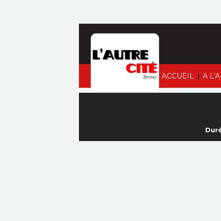
|
ACCUEIL
A L'
Duré