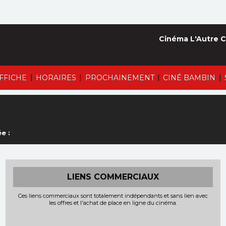
Cinéma L'Autre C
|
|
|
|
AFFICHE
HORAIRES
PROCHAINEMENT
CINÉ BAMBIN
e :
LIENS COMMERCIAUX
Ces liens commerciaux sont totalement indépendants et sans lien avec
les offres et l'achat de place en ligne du cinéma.