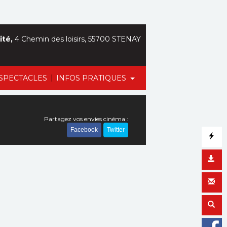
ité,
4 Chemin des loisirs, 55700 STENAY
|
SPECTACLES
INFOS PRATIQUES
Partagez vos envies cinéma :
Facebook
Twitter