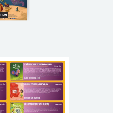
TION
UETTE, UN JEU
D'ENFANTS
oraires et Infos
ande-annonce
Réservation
TOUT PUBLIC
VF
OUT
Un
BLIC
programme
 courts métrages
mation
sation :
Annechien
en, Frits Standaert,
s Leclercq, Morgane
, Arnaud Demuynck