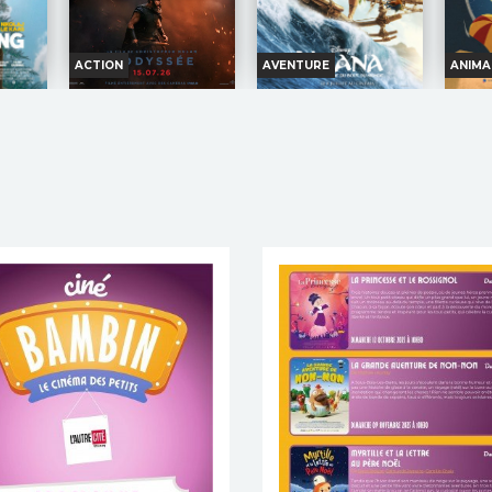
ACTION
AVENTURE
ANIMA
KING
L'ODYSSÉE
VAIANA, LA LÉGENDE
CHO
DU BOUT DU MONDE
nfos
Horaires et Infos
Horaires et Infos
H
nce
Bande-annonce
Bande-annonce
B
on
Réservation
Réservation
s
INT. -12ans
TOUT PUBLIC
VF
VF
VF
INT. -12ans
in de
Vingt ans
TOUT
T
utin, un
après son départ pour la
Dans
PUBLIC
PU
que doit
guerre de Troie, le roi Ulysse
l'ancienne
surmonter
rentre enfin à Ithaque, mais
Polynésie, lorsqu'une
de 4
ismes
son voyage est parsemé
terrible malédiction lancée
d'ani
d'aventures et d'épreuves.
par Maui atteint l'île d'un
Réali
nders
Réalisation :
Christopher
chef impétueux, sa fille
Strouv
Nolan
obstinée répond à l'appel...
Thoma
kkelsen,
Acteurs :
Matt Damon,
Réalisation :
Thomas Kail
Simon
Tom Holland, Anne
Acteurs :
Dwayne
Hathaway,...
Johnson, Catherine
Lagaʻaia,...