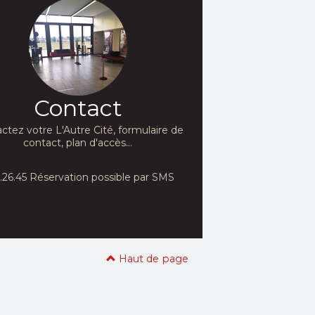
Contact
ctez votre L'Autre Cité, formulaire de
contact, plan d'accès...
79.26.45 Réservation possible par SMS
Haut de page