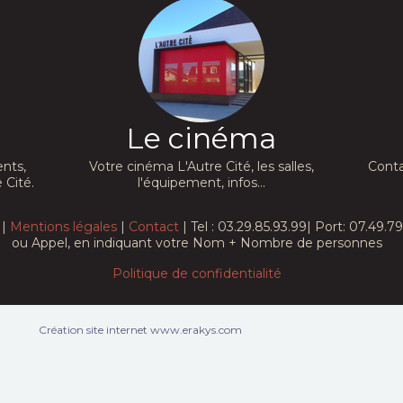
Le cinéma
nts,
Votre cinéma L'Autre Cité, les salles,
Conta
 Cité.
l'équipement, infos...
 |
Mentions légales
|
Contact
| Tel : 03.29.85.93.99| Port: 07.49.
ou Appel, en indiquant votre Nom + Nombre de personnes
Politique de confidentialité
Création site internet www.erakys.com