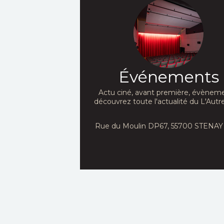
Événements
Actu ciné, avant première, évèneme
découvrez toute l'actualité du L'Autre
Rue du Moulin DP67, 55700 STENAY