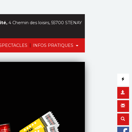
ité,
4 Chemin des loisirs, 55700 STENAY
|
SPECTACLES
INFOS PRATIQUES