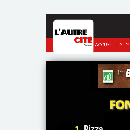
|
ACCUEIL
A L'