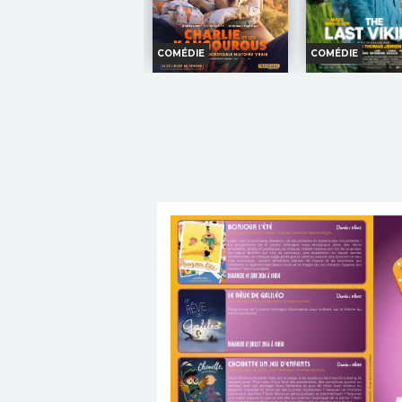
COMÉDIE
COMÉDIE
CHARLIE ET LES
THE LAST VI
KANGOUROUS
Horaires et I
Horaires et Infos
Bande-anno
Bande-annonce
Réservati
Réservation
INT. -12an
TOUT PUBLIC
VF
INT. -12ans
Af
TOUT
L'ancien
récupérer son b
PUBLIC
présentateur
braqueur de ban
météo de la télévision Chris
aider son frère à 
Masterman, se retrouve
ses traumat
bloqué dans une ville de
d'enfance.
l'Outback australien à la
Réalisation :
A
suite d'un accident...
Thomas Jensen
Réalisation :
Kate Woods
Acteurs :
Mads Mi
Acteurs :
Lily Whiteley,
Nikolaj Lie Kaas,...
Ryan Corr, Rachel...